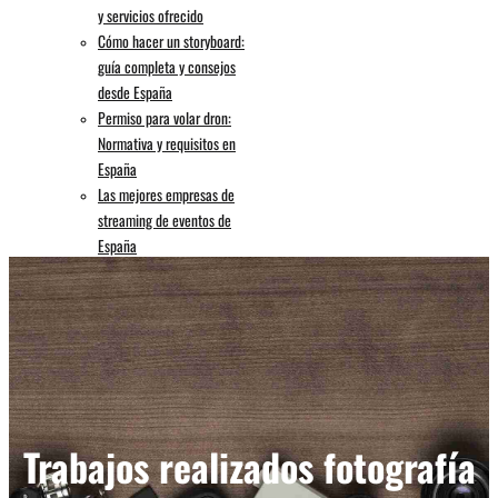
y servicios ofrecido
Cómo hacer un storyboard:
guía completa y consejos
desde España
Permiso para volar dron:
Normativa y requisitos en
España
Las mejores empresas de
streaming de eventos de
España
Empresas audiovisuales
Madrid: Líderes en el sector
audiovisual en la capital
Las mejores empresas de
drones y pilotos de España
LOS MEJORES ANUNCIOS
PUBLICITARIOS DE LA
Trabajos realizados fotografía
HISTORIA