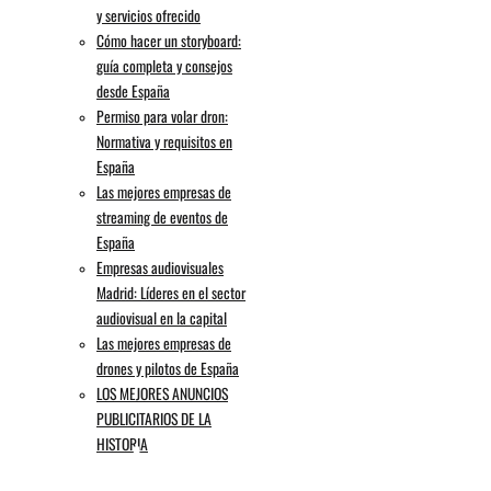
y servicios ofrecido
Cómo hacer un storyboard:
guía completa y consejos
desde España
Permiso para volar dron:
Normativa y requisitos en
España
Las mejores empresas de
streaming de eventos de
España
Empresas audiovisuales
Madrid: Líderes en el sector
audiovisual en la capital
Las mejores empresas de
drones y pilotos de España
LOS MEJORES ANUNCIOS
PUBLICITARIOS DE LA
¿Cansado de que tus videos no
HISTORIA