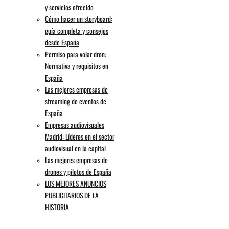
y servicios ofrecido
Cómo hacer un storyboard:
guía completa y consejos
desde España
Permiso para volar dron:
Normativa y requisitos en
España
Las mejores empresas de
streaming de eventos de
España
Empresas audiovisuales
Madrid: Líderes en el sector
audiovisual en la capital
Las mejores empresas de
drones y pilotos de España
LOS MEJORES ANUNCIOS
PUBLICITARIOS DE LA
Empresa de drones en Murcia
HISTORIA