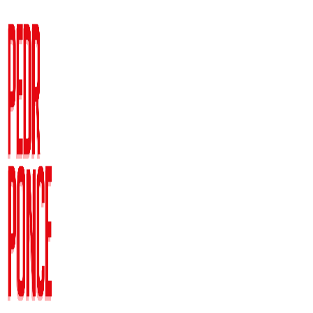
Ir
al
contenido